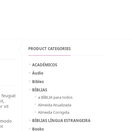
WISHLIST ON MOZAMBIQUE
INICIAR SESSÃO
PORTUGUÊS
PRODUCT CATEGORIES
ACADÉMICOS
Áudio
Bibles
BÍBLIAS
s feugiat
a BÍBLIA para todos
it,
Almeida Atualizada
r sit
Almeida Corrigida
BÍBLIAS LÍNGUA ESTRANGEIRA
ommodo
nt
Books