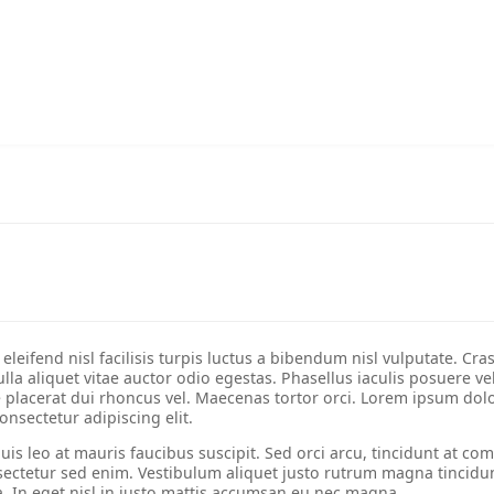
METICAL DE MOÇAMBIQUE (MT)
MY 
DOAÇÕES
NOSSO TRABALHO
COMPRAR
QUEM SOMOS?
eleifend nisl facilisis turpis luctus a bibendum nisl vulputate. Cra
ulla aliquet vitae auctor odio egestas. Phasellus iaculis posuere vel
placerat dui rhoncus vel. Maecenas tortor orci. Lorem ipsum dolo
onsectetur adipiscing elit.
uis leo at mauris faucibus suscipit. Sed orci arcu, tincidunt at c
sectetur sed enim. Vestibulum aliquet justo rutrum magna tincidu
la. In eget nisl in justo mattis accumsan eu nec magna.