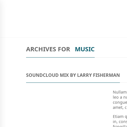
SIGN UP TO NEWSLETTER
BÍBLIAS
LIVROS
INFANTO-JUVENIL
ARCHIVES FOR
MUSIC
SOUNDCLOUD MIX BY LARRY FISHERMAN
Nullam 
leo a n
congue 
amet, c
Etiam q
in, con
fringil