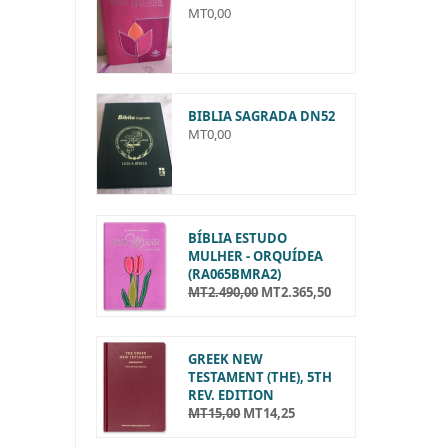
MT
0,00
BIBLIA SAGRADA DN52
MT
0,00
BÍBLIA ESTUDO
MULHER - ORQUÍDEA
(RA065BMRA2)
MT
2.490,00
MT
2.365,50
O
O
p
p
r
r
e
e
GREEK NEW
ç
ç
TESTAMENT (THE), 5TH
o
o
REV. EDITION
o
a
MT
15,00
MT
14,25
O
O
r
t
p
p
i
u