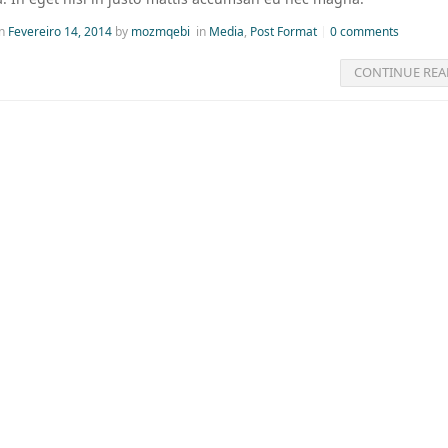
on
Fevereiro 14, 2014
by
mozmqebi
in
Media
,
Post Format
0 comments
CONTINUE REA