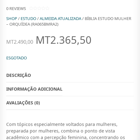
0
REVIEWS
0
SHOP
/
ESTUDO
/
ALMEIDA ATUALIZADA
/ BÍBLIA ESTUDO MULHER
O
U
– ORQUÍDEA (RA065BMRA2)
T
O
MT
2.365,50
F
5
O
O
MT
2.490,00
P
P
ESGOTADO
R
R
E
E
DESCRIÇÃO
Ç
Ç
INFORMAÇÃO ADICIONAL
O
O
O
A
AVALIAÇÕES (0)
R
T
I
U
Com tópicos especialmente voltados para mulheres,
preparada por mulheres, combina o ponto de vista
G
A
acadêmico com a percepção feminina, concentrando os