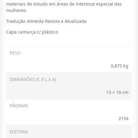
I
L
materiais de estudo em áreas de interesse especial das
mulheres.
N
É
A
:
Tradução Almeida Revista e Atualizada
L
M
Capa camurça c/ plástico
E
T
R
2
PESO
A
.
0,875 kg
:
4
DIMENSÕES (C X L X A)
M
9
T
0
13 × 19 cm
2
,
PÁGINAS
.
0
2154
4
0
9
.
EDITORA