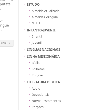
lputate.
ESTUDO
s
Almeida Atualizada
Almeida Corrigida
vel.
NTLH
congue
t.
INFANTO-JUVENIL
Infantil
Juvenil
DING
LINGUAS NACIONAIS
LINHA MISSIONÁRIA
Bíblia
Folhetos
Porções
LITERATURA BÍBLICA
Apoio
Devocionais
Novos Testamentos
Porções