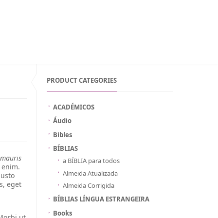
WISHLIST ON MOZAMBIQUE
INICIAR SESSÃO
PORTUGUÊS
PRODUCT CATEGORIES
ACADÉMICOS
Áudio
Bibles
BÍBLIAS
 mauris
a BÍBLIA para todos
d enim.
Almeida Atualizada
justo
s, eget
Almeida Corrigida
BÍBLIAS LÍNGUA ESTRANGEIRA
Books
Morbi ut