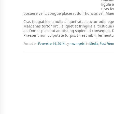
ligula 
Cras fe
posuere velit, congue placerat dui rhoncus vel. Maecen
Cras feugiat leo a nulla aliquet vitae auctor odio eg
Maecenas tortor orci, aliquet et fringilla a, tristiq
ac. Donec placerat adipiscing sapien id consequat. Do
Praesent non vulputate turpis. In est nibh, ferment
Posted on
Fevereiro 14, 2014
by
mozmqebi
in
Media
,
Post Form