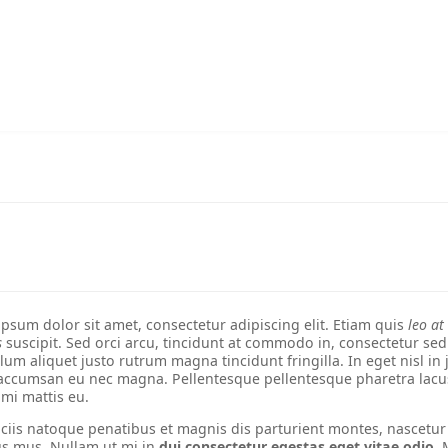
METICAL DE MOÇAMBIQUE (MT)
MY 
DOAÇÕES
NOSSO TRABALHO
COMPRAR
QUEM SOMOS?
psum dolor sit amet, consectetur adipiscing elit. Etiam quis
leo at
s
suscipit. Sed orci arcu, tincidunt at commodo in, consectetur se
lum aliquet justo rutrum magna tincidunt fringilla. In eget nisl in 
 accumsan eu nec magna. Pellentesque pellentesque pharetra lacu
 mi mattis eu.
iis natoque penatibus et magnis dis parturient montes, nascetur
us mus. Nullam ut mi in
dui consectetur egestas eget vitae odio
. 