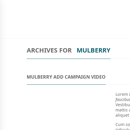
SIGN UP TO NEWSLETTER
BÍBLIAS
LIVROS
INFANTO-JUVENIL
ARCHIVES FOR
MULBERRY
MULBERRY ADD CAMPAIGN VIDEO
Lorem i
faucibu
Vestibu
mattis
aliquet
Cum soc
ridicul