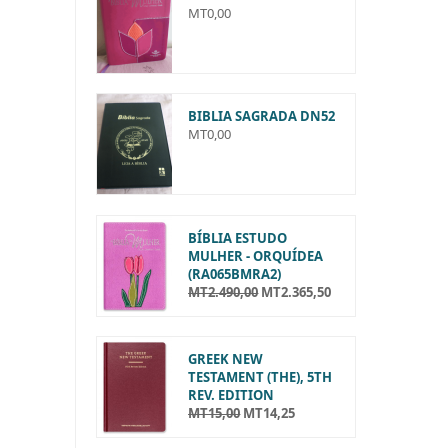
MT
0,00
BIBLIA SAGRADA DN52
MT
0,00
BÍBLIA ESTUDO
MULHER - ORQUÍDEA
(RA065BMRA2)
MT
2.490,00
MT
2.365,50
O
O
p
p
r
r
e
e
GREEK NEW
ç
ç
TESTAMENT (THE), 5TH
o
o
REV. EDITION
o
a
MT
15,00
MT
14,25
O
O
r
t
p
p
i
u