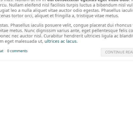
arcu. Nullam eleifend nisl facilisis turpis luctus a bibendum nisl vu
ugiat leo a nulla aliquet vitae auctor odio egestas. Phasellus iaculi
as tortor orci, aliquet et fringilla a, tristique vitae metus.
estas. Phasellus iaculis posuere velit, congue placerat dui rhoncus 
ue vitae metus. Nunc dignissim varius ante, eget pellentesque felis 
nec nec auctor nisl. Curabitur hendrerit ultricies ligula ac blandi
um eget malesuada ut,
ultrices ac lacus
.
at
0 comments
CONTINUE REA