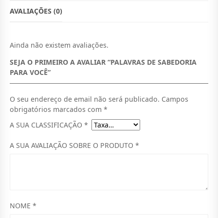
O
D
O
A
AVALIAÇÕES (0)
O
A
D
E
R
T
D
E
Ainda não existem avaliações.
I
U
P
SEJA O PRIMEIRO A AVALIAR “PALAVRAS DE SABEDORIA
A
G
A
L
PARA VOCÊ”
I
L
A
V
N
É
R
O seu endereço de email não será publicado.
Campos
A
obrigatórios marcados com
*
A
:
S
D
A SUA CLASSIFICAÇÃO
*
L
M
E
E
S
T
A SUA AVALIAÇÃO SOBRE O PRODUTO
*
A
R
6
B
E
A
0
D
O
:
,
R
I
M
0
NOME
*
A