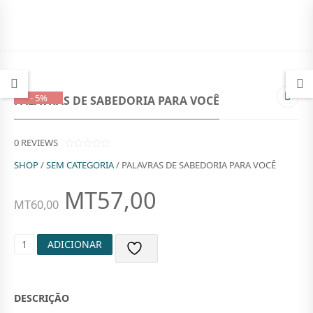
- 5%
PALAVRAS DE SABEDORIA PARA VOCÊ
0
REVIEWS
0
SHOP
/
SEM CATEGORIA
/ PALAVRAS DE SABEDORIA PARA VOCÊ
O
U
T
MT
57,00
O
O
O
MT
60,00
F
5
P
P
Q
ADICIONAR
R
R
U
A
E
E
N
T
Ç
Ç
DESCRIÇÃO
I