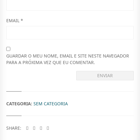
T
0
P
A
6
.
R
A
EMAIL
*
0
V
O
,
C
0
Ê
0
GUARDAR O MEU NOME, EMAIL E SITE NESTE NAVEGADOR
.
PARA A PRÓXIMA VEZ QUE EU COMENTAR.
CATEGORIA:
SEM CATEGORIA
SHARE: