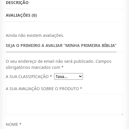
Ç
Ç
DESCRIÇÃO
I
O
D
O
A
AVALIAÇÕES (0)
O
A
D
E
R
T
D
E
Ainda não existem avaliações.
I
U
M
SEJA O PRIMEIRO A AVALIAR “MINHA PRIMEIRA BÍBLIA”
I
G
A
N
I
L
H
O seu endereço de email não será publicado.
Campos
A
N
É
P
obrigatórios marcados com
*
R
A
:
A SUA CLASSIFICAÇÃO
*
I
M
L
M
E
A SUA AVALIAÇÃO SOBRE O PRODUTO
*
E
I
T
R
R
3
A
B
A
9
Í
B
:
5
L
NOME
*
I