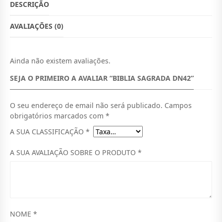
Ç
Ç
DESCRIÇÃO
I
O
D
O
A
AVALIAÇÕES (0)
O
A
D
E
R
T
D
E
Ainda não existem avaliações.
I
U
B
SEJA O PRIMEIRO A AVALIAR “BIBLIA SAGRADA DN42”
I
G
A
B
I
L
L
O seu endereço de email não será publicado.
Campos
I
N
É
A
obrigatórios marcados com
*
S
A
:
A SUA CLASSIFICAÇÃO
*
A
G
L
M
R
A SUA AVALIAÇÃO SOBRE O PRODUTO
*
E
A
T
D
R
6
A
D
A
0
N
4
:
0
2
NOME
*