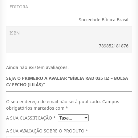
EDITORA
E
T
R
9
Sociedade Bíblica Brasil
A
2
ISBN
:
0
789852181876
M
,
T
0
9
0
Ainda não existem avaliações.
2
.
SEJA O PRIMEIRO A AVALIAR “BÍBLIA RAD 035TIZ – BOLSA
C/ FECHO (LILÁS)”
0
,
O seu endereço de email não será publicado.
Campos
0
obrigatórios marcados com
*
0
A SUA CLASSIFICAÇÃO
*
.
A SUA AVALIAÇÃO SOBRE O PRODUTO
*