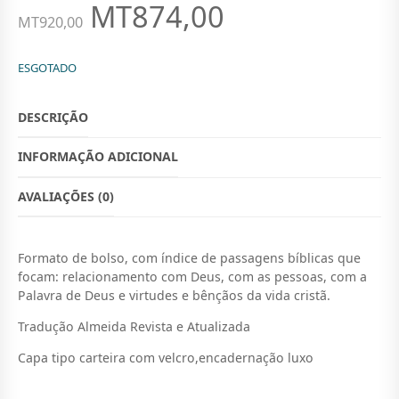
MT
874,00
F
5
O
O
MT
920,00
P
P
ESGOTADO
R
R
E
E
DESCRIÇÃO
Ç
Ç
INFORMAÇÃO ADICIONAL
O
O
O
A
AVALIAÇÕES (0)
R
T
I
U
Formato de bolso, com índice de passagens bíblicas que
focam: relacionamento com Deus, com as pessoas, com a
G
A
Palavra de Deus e virtudes e bênçãos da vida cristã.
I
L
Tradução Almeida Revista e Atualizada
N
É
Capa tipo carteira com velcro,encadernação luxo
A
:
L
M