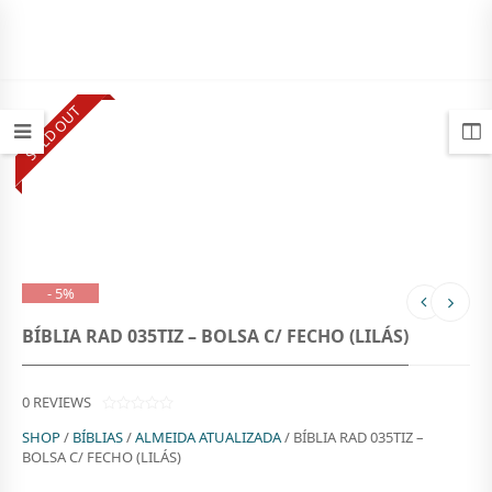
SOLD OUT
- 5%
BÍBLIA RAD 035TIZ – BOLSA C/ FECHO (LILÁS)
0
REVIEWS
0
SHOP
/
BÍBLIAS
/
ALMEIDA ATUALIZADA
/ BÍBLIA RAD 035TIZ –
O
U
BOLSA C/ FECHO (LILÁS)
T
O