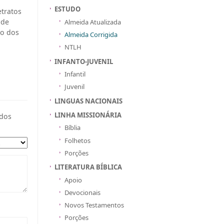
ESTUDO
etratos
 de
Almeida Atualizada
co dos
Almeida Corrigida
NTLH
INFANTO-JUVENIL
Infantil
Juvenil
LINGUAS NACIONAIS
LINHA MISSIONÁRIA
dos
Bíblia
Folhetos
Porções
LITERATURA BÍBLICA
Apoio
Devocionais
Novos Testamentos
Porções