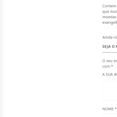
Contem n
O
que ilus
R
moedas e
evangel
I
G
Ainda nã
I
SEJA O 
N
A
O seu e
L
com
*
E
A SUA 
R
A
:
M
NOME
*
T