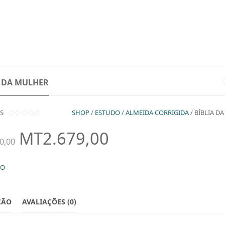
MY 
DOAÇÕES
NOSSO TRABALHO
COMPRAR
QUEM SOMOS?
A DA MULHER
S
SHOP
/
ESTUDO
/
ALMEIDA CORRIGIDA
/ BÍBLIA D
0
O
MT
2.679,00
U
O
0,00
T
O
P
F
5
DO
R
E
ÇÃO
AVALIAÇÕES (0)
Ç
O