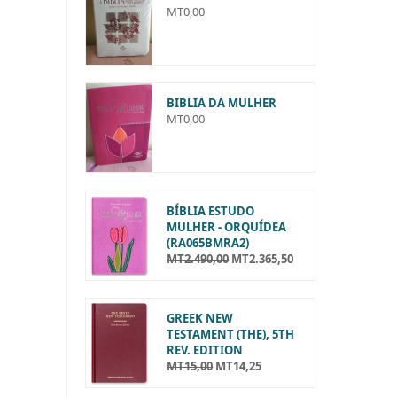
MT
0,00
BIBLIA DA MULHER
MT
0,00
BÍBLIA ESTUDO
MULHER - ORQUÍDEA
(RA065BMRA2)
MT
2.490,00
MT
2.365,50
O
O
p
p
r
r
e
e
GREEK NEW
ç
ç
TESTAMENT (THE), 5TH
o
o
REV. EDITION
o
a
MT
15,00
MT
14,25
O
O
r
t
p
p
i
u