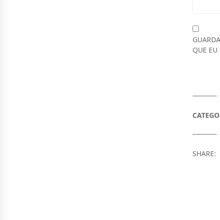
2
.
GUARDA
8
QUE EU
2
0
,
0
CATEGO
0
.
SHARE: