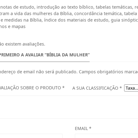
otas de estudo, introdução ao texto bíblico, tabelas temáticas, r
A
tram a vida das mulheres da Bíblia, concordância temática, tabela
T
 medidas na Bíblia, índice dos materiais de estudo, guia sinópti
hos e mapas
U
A
o existem avaliações.
L
PRIMEIRO A AVALIAR “BÍBLIA DA MULHER”
É
:
ndereço de email não será publicado.
Campos obrigatórios marca
M
T
AVALIAÇÃO SOBRE O PRODUTO
*
A SUA CLASSIFICAÇÃO
*
2
.
8
2
EMAIL
*
0