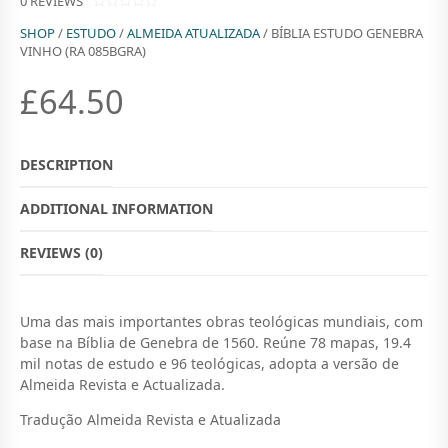
0
REVIEWS
0
SHOP
/
ESTUDO
/
ALMEIDA ATUALIZADA
/ BÍBLIA ESTUDO GENEBRA
O
U
VINHO (RA 085BGRA)
T
O
£
64.50
F
5
DESCRIPTION
ADDITIONAL INFORMATION
REVIEWS (0)
Uma das mais importantes obras teológicas mundiais, com
base na Bíblia de Genebra de 1560. Reúne 78 mapas, 19.4
mil notas de estudo e 96 teológicas, adopta a versão de
Almeida Revista e Actualizada.
Tradução Almeida Revista e Atualizada