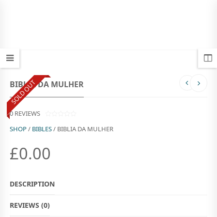
SOLD OUT
BIBLIA DA MULHER
0
REVIEWS
0
SHOP
/
BIBLES
/ BIBLIA DA MULHER
O
U
T
£
0.00
O
F
5
DESCRIPTION
REVIEWS (0)