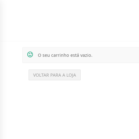
SIGN UP TO NEWSLETTER
BÍBLIAS
LIVROS
INFANTO-JUVENIL
O seu carrinho está vazio.
VOLTAR PARA A LOJA