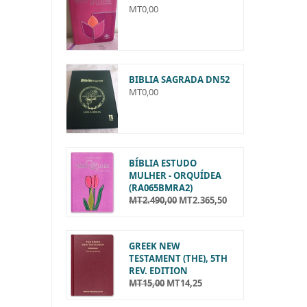
MT
0,00
BIBLIA SAGRADA DN52
MT
0,00
BÍBLIA ESTUDO
MULHER - ORQUÍDEA
(RA065BMRA2)
MT
2.490,00
MT
2.365,50
O
O
p
p
r
r
e
e
GREEK NEW
ç
ç
TESTAMENT (THE), 5TH
o
o
REV. EDITION
o
a
MT
15,00
MT
14,25
O
O
r
t
p
p
i
u